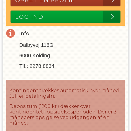
OPRET EN PROFIL
LOG IND
Info
Dalbyvej 116G
6000 Kolding
Tlf.: 2278 8834
Kontingent trækkes automatisk hver måned.
Juli er betalingsfri.
Depositum (1200 kr.) dækker over
kontingentet i opsigelsesperioden. Der er 3
måneders opsigelse ved udgangen af en
måned.