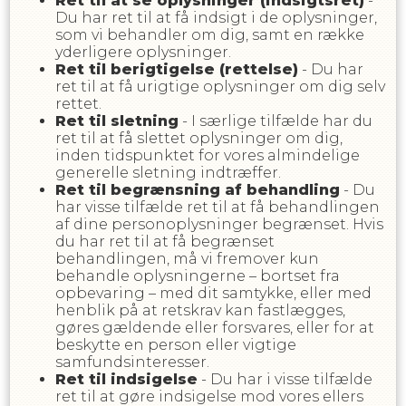
Ret til at se oplysninger (indsigtsret)
-
Du har ret til at få indsigt i de oplysninger,
som vi behandler om dig, samt en række
yderligere oplysninger.
Ret til berigtigelse (rettelse)
- Du har
ret til at få urigtige oplysninger om dig selv
rettet.
Ret til sletning
- I særlige tilfælde har du
ret til at få slettet oplysninger om dig,
inden tidspunktet for vores almindelige
generelle sletning indtræffer.
Ret til begrænsning af behandling
- Du
har visse tilfælde ret til at få behandlingen
af dine personoplysninger begrænset. Hvis
du har ret til at få begrænset
behandlingen, må vi fremover kun
behandle oplysningerne – bortset fra
opbevaring – med dit samtykke, eller med
henblik på at retskrav kan fastlægges,
gøres gældende eller forsvares, eller for at
beskytte en person eller vigtige
samfundsinteresser.
Ret til indsigelse
- Du har i visse tilfælde
ret til at gøre indsigelse mod vores ellers