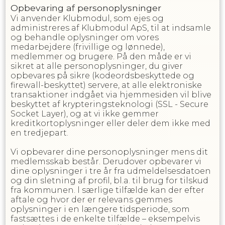
Opbevaring af personoplysninger
Vi anvender Klubmodul, som ejes og
administreres af Klubmodul ApS, til at indsamle
og behandle oplysninger om vores
medarbejdere (frivillige og lønnede),
medlemmer og brugere. På den måde er vi
sikret at alle personoplysninger, du giver
opbevares på sikre (kodeordsbeskyttede og
firewall-beskyttet) servere, at alle elektroniske
transaktioner indgået via hjemmesiden vil blive
beskyttet af krypteringsteknologi (SSL - Secure
Socket Layer), og at vi ikke gemmer
kreditkortoplysninger eller deler dem ikke med
en tredjepart.
Vi opbevarer dine personoplysninger mens dit
medlemsskab består. Derudover opbevarer vi
dine oplysninger i
tre
år fra udmeldelsesdatoen
og din sletning af profil, bl.a. til brug for tilskud
fra kommunen. l særlige tilfælde kan der efter
aftale og hvor der er relevans gemmes
oplysninger i en længere tidsperiode, som
fastsættes i de enkelte tilfælde – eksempelvis