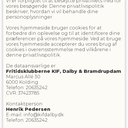
Vi er forpligtet til at beskytte privatlivets fred for
vores besøgende. Denne privatlivspolitik
beskriver, hvordan vi vil behandle dine
personoplysninger.
Vores hjemmeside bruger cookies for at
forbedre din oplevelse og til at identificere dine
præferencer på vores hjemmeside. Ved at bruge
vores hjemmeside accepterer du vores brug af
cookies i overensstemmelse med vilkårene i
denne privatlivspolitik.
De dataansvarlige er
Fritidsklubberne KIF, Dalby & Bramdrupdam
Marcus Allé 30
6000
Kolding
Telefon
:
20635242
CVR
:
37423785
Kontaktperson
Henrik
Pedersen
E-mail
:
info@kifdalby.dk
Telefon
:
20635242