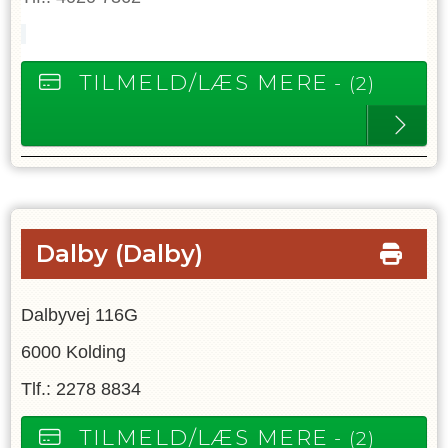
TILMELD/LÆS MERE
- (2)
Dalby
(Dalby)
Dalbyvej 116G
6000 Kolding
Tlf.: 2278 8834
TILMELD/LÆS MERE
- (2)