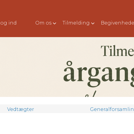
Log ind
Om os
Tilmelding
Begivenhede
Vedtægter
Generalforsamli