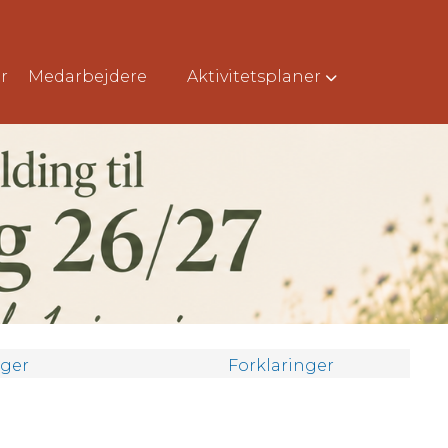
r
Medarbejdere
Aktivitetsplaner
nger
Forklaringer